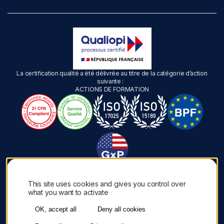
La certification qualité a été délivrée au titre de la catégorie d’action
suivante :
ACTIONS DE FORMATION
This site uses cookies and gives you control over
what you want to activate
Copyright © Inoky 2026. Tous droits réservés. | Une création
Akyos
Mention légales
Politique de confidentialité
OK, accept all
Deny all cookies
Cookies
CGV