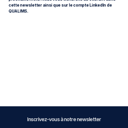
cette newsletter ainsi que sur le compte LinkedIn de
QUALIMS.
Besoin d’informations complémentaires ? Ou d’une
démonstration de nos logiciels ? Contactez un
expert INOKY. Nous vous répondons dans la
journée.
Contactez-nous
Inscrivez-vous à notre newsletter