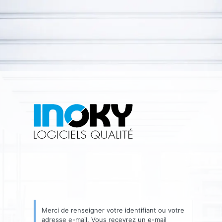
Mot
de
passe
oublié
Merci de renseigner votre identifiant ou votre
adresse e-mail. Vous recevrez un e-mail