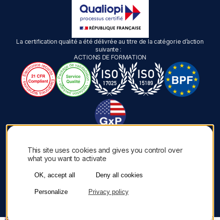
La certification qualité a été délivrée au titre de la catégorie d’action
suivante :
ACTIONS DE FORMATION
This site uses cookies and gives you control over
what you want to activate
Copyright © Inoky 2026. Tous droits réservés. | Une création
Akyos
Mention légales
Politique de confidentialité
OK, accept all
Deny all cookies
Cookies
CGV
Personalize
Privacy policy