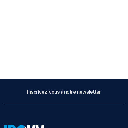
Vous voulez en apprendre davantage sur notre
logiciel TRACK ? Vous souhaitez une démonstration
de notre application de gestion de la traçabilité
version mobile ? Contactez un expert INOKY dès
aujourd’hui pour améliorer la gestion de votre
laboratoire sur le terrain.
Contactez-nous
Inscrivez-vous à notre newsletter