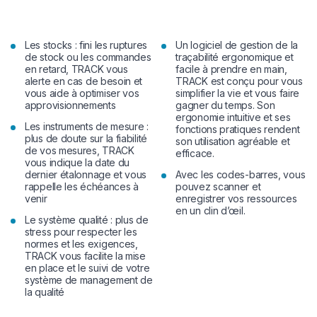
Les stocks : fini les ruptures
Un logiciel de gestion de la
de stock ou les commandes
traçabilité ergonomique et
en retard, TRACK vous
facile à prendre en main,
alerte en cas de besoin et
TRACK est conçu pour vous
vous aide à optimiser vos
simplifier la vie et vous faire
approvisionnements
gagner du temps. Son
ergonomie intuitive et ses
Les instruments de mesure :
fonctions pratiques rendent
plus de doute sur la fiabilité
son utilisation agréable et
de vos mesures, TRACK
efficace.
vous indique la date du
dernier étalonnage et vous
Avec les codes-barres, vous
rappelle les échéances à
pouvez scanner et
venir
enregistrer vos ressources
en un clin d’œil.
Le système qualité : plus de
stress pour respecter les
normes et les exigences,
TRACK vous facilite la mise
en place et le suivi de votre
système de management de
la qualité